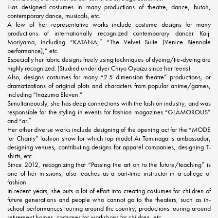
Has designed costumes in many productions of theatre, dance, butoh,
contemporary dance, musicals, etc.
A few of her representative works include costume designs for many
productions of internationally recognized contemporary dancer Kaiji
Moriyama, including “KATANA,” “The Velvet Suite (Venice Biennale
performance),” etc.
Especially her fabric designs freely using techniques of dyeing/tie-dyeing are
highly recognized. (Studied under dyer Chiyo Oyaizu since her teens)
Also, designs costumes for many “2.5 dimension theatre” productions, or
dramatizations of original plots and characters from popular anime/games,
including “Inazuma Eleven.”
Simultaneously, she has deep connections with the fashion industry, and was
responsible for the styling in events for fashion magazines “GLAMOROUS”
and “ar.”
Her other diverse works include designing of the opening act for the “MODE
for Charity” fashion show for which top model Ai Tominaga is ambassador,
designing venues, contributing designs for apparel companies, designing T-
shirts, etc.
Since 2012, recognizing that “Passing the art on to the future/teaching” is
one of her missions, also teaches as a part-time instructor in a college of
fashion.
In recent years, she puts a lot of effort into creating costumes for children of
future generations and people who cannot go to the theaters, such as in-
school performances touring around the country, productions touring around
retirement homes, costumes for workshops for children, etc.