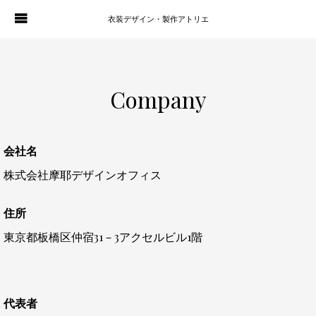
衣装デザイン・製作アトリエ
WORKS
PORTFOLIO
Company
ATELIER P. OF S.
CONTACT
BLOG
COMPANY
会社名
HISTORY
株式会社摩耶デザインオフィス
住所
東京都板橋区仲宿31－3アクセルビル1階
代表者