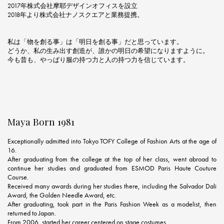
2017年株式会社摩耶デザインオフィスを設立
2018年より株式会社ナノスクエアと業務提携。
私は「物を創る事」は「明日を創る事」だと思っています。
どうか、私の生み出す創造が、誰かの明日の希望になりますように。
今も昔も、やっぱり服の持つ力と人の持つ力を信じています。
Maya Born 1981
Exceptionally admitted into Tokyo TOFY College of Fashion Arts at the age of
16.
After graduating from the college at the top of her class, went abroad to
continue her studies and graduated from ESMOD Paris Haute Couture
Course.
Received many awards during her studies there, including the Salvador Dali
Award, the Golden Needle Award, etc.
After graduating, took part in the Paris Fashion Week as a modelist, then
returned to Japan.
From 2006, started her career centered on stage costumes.