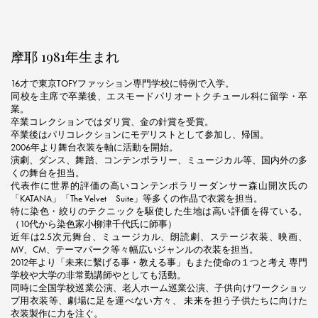
摩耶 1981年生まれ
16才で東京TOFYファッション専門学校に特例で入学。
同校を主席で卒業後、エスモードパリオートクチュール科に留学・卒
業。
卒業コレクションではダリ賞、金の針賞を受賞。
卒業後はパリコレクションにモデリストとして参加し、帰国。
2006年より舞台衣装を軸に活動を開始。
演劇、ダンス、舞踏、コンテンポラリー、ミュージカル等、国内外の多
くの舞台を担当。
代表作に世界的評価の高いコンテンポラリーダンサー森山開次氏の
「KATANA」「The Velvet Suite」等多くの作品で衣裳を担当。
特に染色・絞りのテクニックを駆使した生地は高い評価を得ている。
（10代から染色家小柳津千代氏に師事）
近年は2.5次元舞台、ミュージカル、朗読劇、ステージ衣装、映画、
MV、CM、テーマパーク等々幅広いジャンルの衣装を担当。
2012年より「未来に繫げる事・教える事」もまた使命の１つと考え 専門
学校や大学の非常勤講師やとしても活動。
同時に全国学校巡業公演、老人ホーム巡業公演、子供向けワークショッ
プ用衣装等、劇場に足を運べない方々、 未来を担う子供たちに向けた
衣装製作に力を注ぐ。