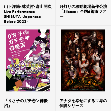
山下洋輔×林英哲×森山開次
月灯りの移動劇場新作公演
Live Performance
「Silence」全国6都市ツア
SHIBUYA -Japanese
ー
Bolero 2022-
「りさ子のガチ恋▽俳優
アナタを幸せにする世界の
沼」
伝説シリーズ