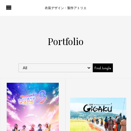
衣装デザイン・製作アトリエ
WORKS
PORTFOLIO
Portfolio
ATELIER P. OF S.
CONTACT
BLOG
COMPANY
HISTORY