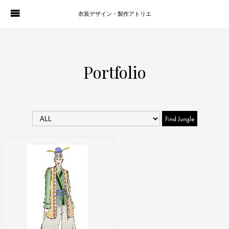
衣装デザイン・製作アトリエ
WORKS
PORTFOLIO
Portfolio
ATELIER P. OF S.
CONTACT
BLOG
COMPANY
HISTORY