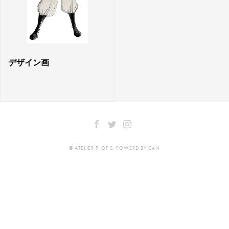
デザイン画
© ATELIER P. OF S. POWERD BY CAN