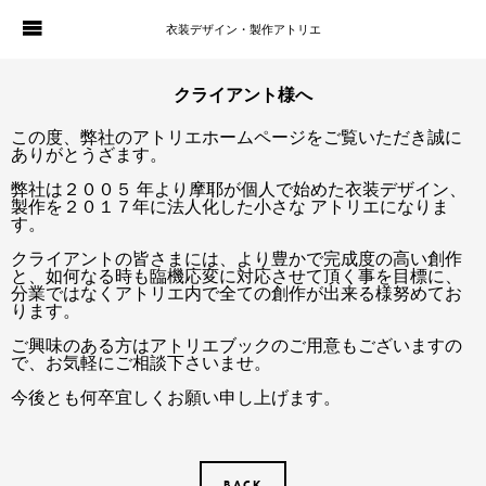
衣装デザイン・製作アトリエ
WORKS
PORTFOLIO
クライアント様へ
この度、弊社のアトリエホームページをご覧いただき誠に
ATELIER P. OF S.
CONTACT
ありがとうざます。
弊社は２００５ 年より摩耶が個人で始めた衣装デザイン、
製作を２０１７年に法人化した小さな アトリエになりま
BLOG
COMPANY
す。
クライアントの皆さまには、より豊かで完成度の高い創作
HISTORY
と、如何なる時も臨機応変に対応させて頂く事を目標に、
分業ではなくアトリエ内で全ての創作が出来る様努めてお
ります。
ご興味のある方はアトリエブックのご用意もございますの
で、お気軽にご相談下さいませ。
今後とも何卒宜しくお願い申し上げます。
BACK