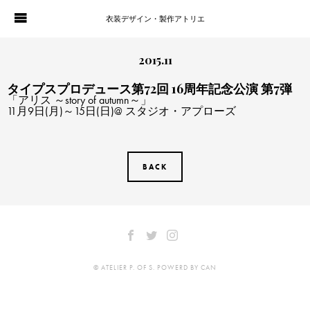
衣装デザイン・製作アトリエ
WORKS
PORTFOLIO
2015.11
タイプスプロデュース第72回 16周年記念公演 第7弾
ATELIER P. OF S.
CONTACT
「アリス ～story of autumn～」
11月9日(月)～15日(日)@ スタジオ・アプローズ
BLOG
COMPANY
HISTORY
BACK
© ATELIER P. OF S. POWERD BY CAN