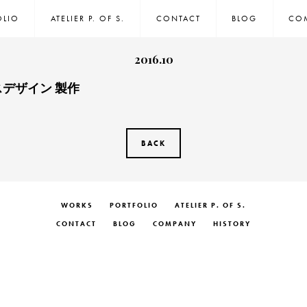
OLIO
ATELIER P. OF S.
CONTACT
BLOG
CO
2016.10
デザイン 製作
BACK
WORKS
PORTFOLIO
ATELIER P. OF S.
CONTACT
BLOG
COMPANY
HISTORY