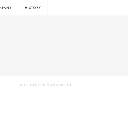
MPANY
HISTORY
© ATELIER P. OF S. POWERD BY CAN