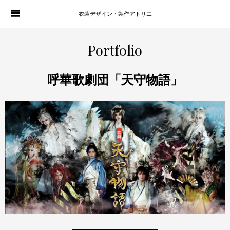
衣装デザイン・製作アトリエ
WORKS
PORTFOLIO
Portfolio
ATELIER P. OF S.
CONTACT
呼華歌劇団「天守物語」
BLOG
COMPANY
HISTORY