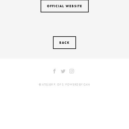
OFFICIAL WEBSITE
BACK
© ATELIER P. OF S. POWERD BY CAN