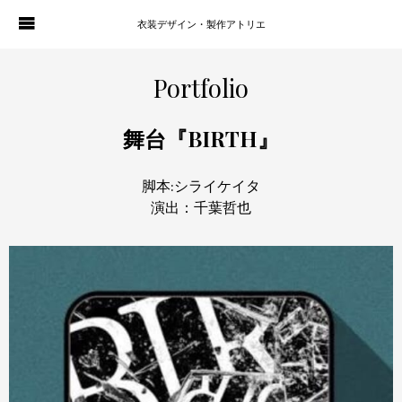
衣装デザイン・製作アトリエ
WORKS
PORTFOLIO
Portfolio
ATELIER P. OF S.
CONTACT
舞台『BIRTH』
BLOG
COMPANY
脚本:シライケイタ
演出：千葉哲也
HISTORY