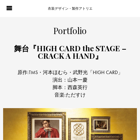
衣装デザイン・製作アトリエ
WORKS
PORTFOLIO
Portfolio
ATELIER P. OF S.
CONTACT
舞台『HIGH CARD the STAGE –
CRACK A HAND』
BLOG
COMPANY
原作:TMS・河本ほむら・武野光「HIGH CARD」
HISTORY
演出：山本一慶
脚本：西森英行
音楽:ただすけ