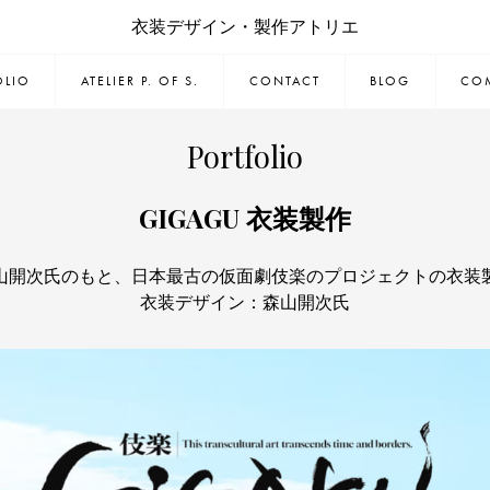
衣装デザイン・製作アトリエ
OLIO
ATELIER P. OF S.
CONTACT
BLOG
CO
Portfolio
GIGAGU 衣装製作
山開次氏のもと、日本最古の仮面劇伎楽のプロジェクトの衣装
衣装デザイン：森山開次氏